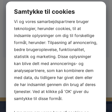
Fandt du ikke hvad du søgte?
Samtykke til cookies
Opret en søgeagent og få besked så snart din
drømmebåd kommer til salg.
Vi og vores samarbejdspartnere bruger
Klik her
teknologier, herunder cookies, til at
indsamle oplysninger om dig til forskellige
formål, herunder: Tilpasning af annoncering,
bedre brugeroplevelse, funktionalitet,
statistik og marketing. Disse oplysninger
kan blive delt med annoncerings- og
Ingen både fundet
analysepartnere, som kan kombinere dem
Prøv at vælge andre søgekriterier
med data, du tidligere har givet dem eller
de har indsamlet gennem din brug af deres
tjenester. Ved at klikke på 'OK' giver du
samtykke til disse formål.