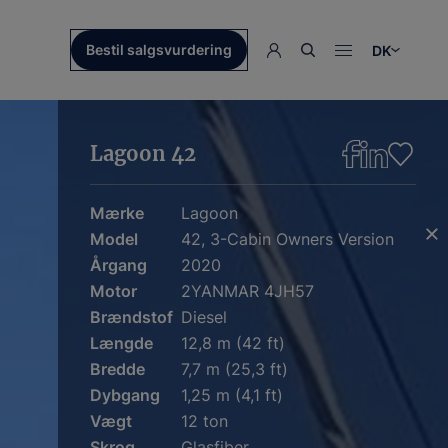
Bestil salgsvurdering
DK
Lagoon 42
Mærke
Lagoon
Model
42, 3-Cabin Owners Version
Årgang
2020
Motor
2YANMAR 4JH57
Brændstof
Diesel
Længde
12,8 m (42 ft)
Bredde
7,7 m (25,3 ft)
Dybgang
1,25 m (4,1 ft)
Vægt
12 ton
Skrog
Glasfiber