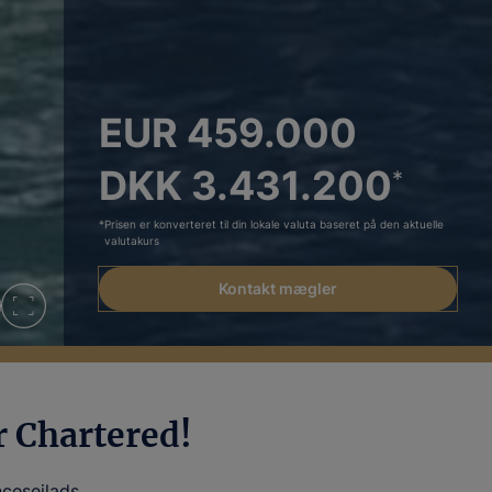
EUR 459.000
DKK 3.431.200
*
*
Prisen er konverteret til din lokale valuta baseret på den aktuelle
valutakurs
Kontakt mægler
 Chartered!
cesejlads.