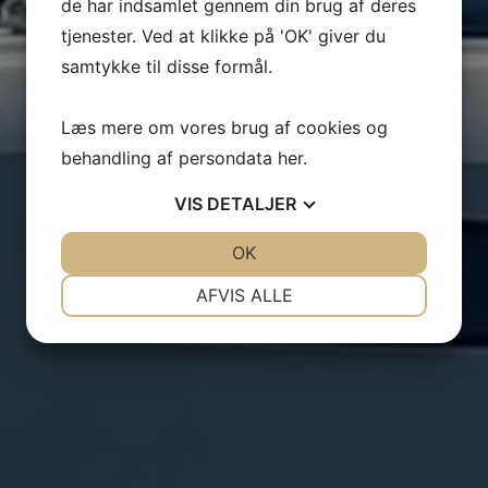
de har indsamlet gennem din brug af deres
tjenester. Ved at klikke på 'OK' giver du
samtykke til disse formål.
Læs mere om vores brug af cookies og
behandling af persondata
her
.
VIS
DETALJER
JA
NEJ
OK
JA
NEJ
NØDVENDIGE
PRÆFERENCER
AFVIS ALLE
JA
NEJ
JA
NEJ
MARKETING
STATISTIK