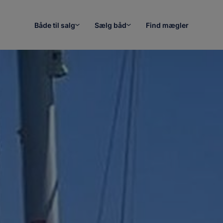
Både til salg
Sælg båd
Find mægler