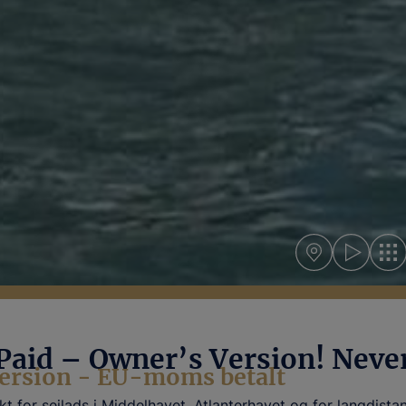
aid – Owner’s Version! Never
version - EU-moms betalt
 for sejlads i Middelhavet, Atlanterhavet og for langdistan